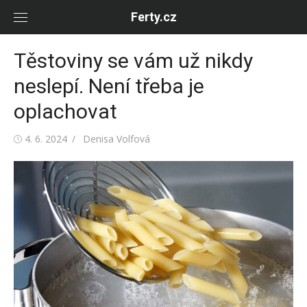
Skip
Ferty.cz
to
content
Těstoviny se vám už nikdy
neslepí. Není třeba je
oplachovat
Posted
Author
4. 6. 2024
Denisa Volfová
on