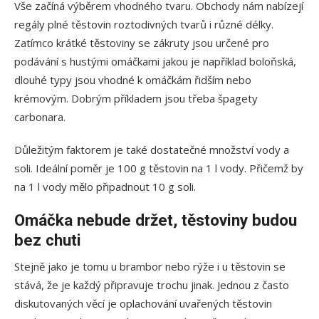
Vše začíná výběrem vhodného tvaru. Obchody nám nabízejí
regály plné těstovin roztodivných tvarů i různé délky.
Zatímco krátké těstoviny se zákruty jsou určené pro
podávání s hustými omáčkami jakou je například boloňská,
dlouhé typy jsou vhodné k omáčkám řidším nebo
krémovým. Dobrým příkladem jsou třeba špagety
carbonara.
Důležitým faktorem je také dostatečné množství vody a
soli. Ideální poměr je 100 g těstovin na 1 l vody. Přičemž by
na 1 l vody mělo připadnout 10 g soli.
Omáčka nebude držet, těstoviny budou
bez chuti
Stejně jako je tomu u brambor nebo rýže i u těstovin se
stává, že je každý připravuje trochu jinak. Jednou z často
diskutovaných věcí je oplachování uvařených těstovin