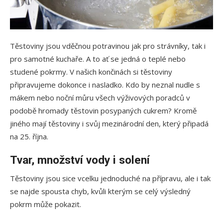
Těstoviny jsou vděčnou potravinou jak pro strávníky, tak i
pro samotné kuchaře. A to ať se jedná o teplé nebo
studené pokrmy. V našich končinách si těstoviny
připravujeme dokonce i nasladko. Kdo by neznal nudle s
mákem nebo noční můru všech výživových poradců v
podobě hromady těstovin posypaných cukrem? Kromě
jiného mají těstoviny i svůj mezinárodní den, který připadá
na 25. října.
Tvar, množství vody i solení
Těstoviny jsou sice vcelku jednoduché na přípravu, ale i tak
se najde spousta chyb, kvůli kterým se celý výsledný
pokrm může pokazit.