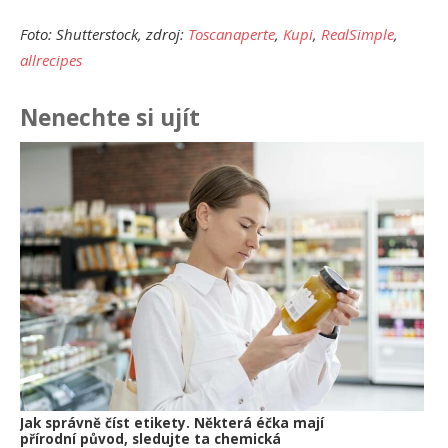
Foto: Shutterstock, zdroj:
Toscanaperte
,
Kupi
,
RealSimple
,
allrecipes
Nenechte si ujít
Ja
př
24.
Am
Vý
13.
Om
po
10.
Jak správně číst etikety. Některá éčka mají
přírodní původ, sledujte ta chemická