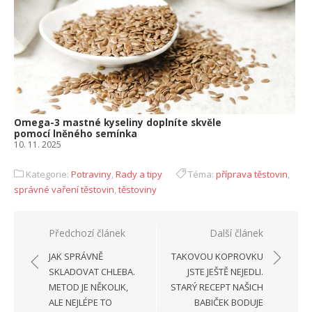
Omega-3 mastné kyseliny doplníte skvěle
pomocí lněného semínka
10. 11. 2025
Kategorie:
Potraviny
,
Rady a tipy
Téma:
příprava těstovin
,
správné vaření těstovin
,
těstoviny
Navigace
Předchozí článek
Další článek
pro
JAK SPRÁVNĚ
TAKOVOU KOPROVKU
příspěvek
SKLADOVAT CHLEBA.
JSTE JEŠTĚ NEJEDLI.
METOD JE NĚKOLIK,
STARÝ RECEPT NAŠICH
ALE NEJLÉPE TO
BABIČEK BODUJE