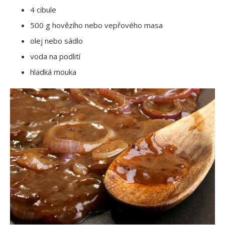
4 cibule
500 g hovězího nebo vepřového masa
olej nebo sádlo
voda na podlití
hladká mouka