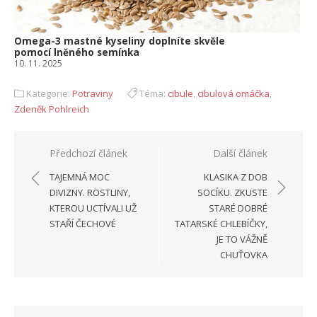
Omega-3 mastné kyseliny doplníte skvěle
pomocí lněného semínka
10. 11. 2025
Kategorie:
Potraviny
Téma:
cibule
,
cibulová omáčka
,
Zdeněk Pohlreich
Navigace
Předchozí článek
Další článek
pro
TAJEMNÁ MOC
KLASIKA Z DOB
příspěvek
DIVIZNY. ROSTLINY,
SOCÍKU. ZKUSTE
KTEROU UCTÍVALI UŽ
STARÉ DOBRÉ
STAŘÍ ČECHOVÉ
TATARSKÉ CHLEBÍČKY,
JE TO VÁŽNĚ
CHUŤOVKA