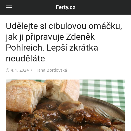
Skip
Ferty.cz
to
content
Udělejte si cibulovou omáčku,
jak ji připravuje Zdeněk
Pohlreich. Lepší zkrátka
neuděláte
Posted
Author
4. 1. 2024
Hana Bordovská
on