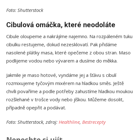
Foto: Shutterstock
Cibulová omáčka, které neodoláte
Cibule oloupeme a nakrájíme najemno. Na rozpáleném tuku
cibulku restujeme, dokud nezesklovatí. Pak přidáme
nasolené plátky masa, které opečeme z obou stran. Maso
podlijeme vodou nebo vývarem a dusíme do měkka.
Jakmile je maso hotové, vyndáme jej a šťávu s cibulí
rozmixujeme tyčovým mixérem na hladkou směs. Ještě
chvíli povaříme a podle potřeby zahustíme hladkou moukou
rozšlehané v trošce vody nebo jíškou. Můžeme dosolit,
případně opepřit a podávat.
Foto: Shutterstock, zdroj:
Healthline
,
Bestrecepty
Nenechte si ujít