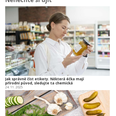
Ja
př
24.
Am
Vý
13.
Om
po
10.
Jak správně číst etikety. Některá éčka mají
přírodní původ, sledujte ta chemická
24. 11. 2025