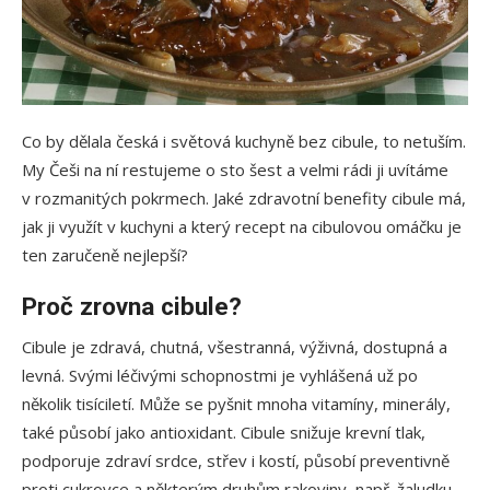
Co by dělala česká i světová kuchyně bez cibule, to netuším.
My Češi na ní restujeme o sto šest a velmi rádi ji uvítáme
v rozmanitých pokrmech. Jaké zdravotní benefity cibule má,
jak ji využít v kuchyni a který recept na cibulovou omáčku je
ten zaručeně nejlepší?
Proč zrovna cibule?
Cibule je zdravá, chutná, všestranná, výživná, dostupná a
levná. Svými léčivými schopnostmi je vyhlášená už po
několik tisíciletí. Může se pyšnit mnoha vitamíny, minerály,
také působí jako antioxidant. Cibule snižuje krevní tlak,
podporuje zdraví srdce, střev i kostí, působí preventivně
proti cukrovce a některým druhům rakoviny, např. žaludku,