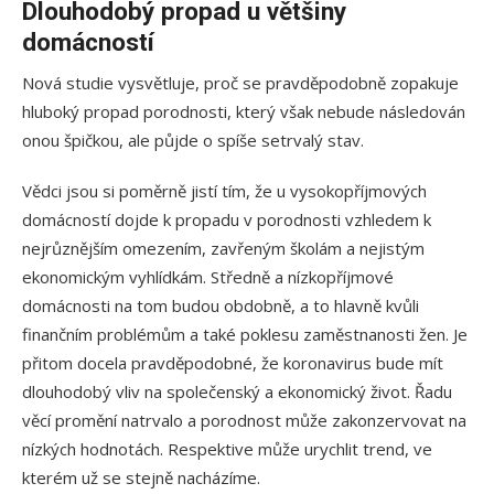
Dlouhodobý propad u většiny
domácností
Nová studie vysvětluje, proč se pravděpodobně zopakuje
hluboký propad porodnosti, který však nebude následován
onou špičkou, ale půjde o spíše setrvalý stav.
Vědci jsou si poměrně jistí tím, že u vysokopříjmových
domácností dojde k propadu v porodnosti vzhledem k
nejrůznějším omezením, zavřeným školám a nejistým
ekonomickým vyhlídkám. Středně a nízkopříjmové
domácnosti na tom budou obdobně, a to hlavně kvůli
finančním problémům a také poklesu zaměstnanosti žen. Je
přitom docela pravděpodobné, že koronavirus bude mít
dlouhodobý vliv na společenský a ekonomický život. Řadu
věcí promění natrvalo a porodnost může zakonzervovat na
nízkých hodnotách. Respektive může urychlit trend, ve
kterém už se stejně nacházíme.