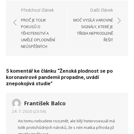
Navigace
Předchozí článek
Další článek
pro
PROČ JE TOLIK
MOČ VYSÍLÁ VAROVNÉ
příspěvek
POKUSŮ O
SIGNÁLY, KTERÉ JE
TĚHOTENSTVÍ A
TŘEBA NEPRODLENĚ
UMĚLÉ OPLODNĚNÍ
ŘEŠIT
NEÚSPĚŠNÝCH
5 komentář ke článku “
Ženská plodnost se po
koronavirové pandemii propadne, uvádí
znepokojivá studie
”
František Balco
24. 7. 2020 (23:54)
Asi tomu nebudete rozumět, ale bílý heterosexuál má
tolik protichůdných nároků, že s ním matka příroda již
ztratila trpělivost.