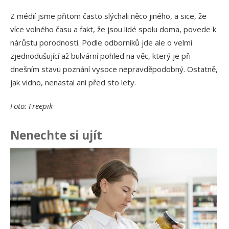
Z médií jsme přitom často slýchali něco jiného, a sice, že
více volného času a fakt, že jsou lidé spolu doma, povede k
nárůstu porodnosti. Podle odborníků jde ale o velmi
zjednodušující až bulvární pohled na věc, který je při
dnešním stavu poznání vysoce nepravděpodobný. Ostatně,
jak vidno, nenastal ani před sto lety.
Foto: Freepik
Nenechte si ujít
Ja
př
24.
Am
Vý
13.
Om
po
10.