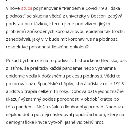
V nové
studii
pojmenované “Pandemie Covid-19 a lidská
plodnost” se skupina vědců z univerzity v Bocconi zabývá
podstatnou otázkou, kterou jsme pod vlivem jiných
problémů způsobených koronavirovou epidemií tak trochu
zanedbávali. Jaký vliv bude mít koronavirus na plodnost,
respektive porodnost lidského pokolení?
Pokud bychom se na to podívali z historického hlediska, pak
zjistíme, že prakticky každá pandemie nebo významná
epidemie vedla k dočasnému poklesu plodnosti. Vědci to
pozorovali už u Španělské chřipky, která přišla v roce 1918
a lidstvo trápila celkem tři roky. Dobová data jednoznačně
ukazují významný pokles porodnosti v období krátce po
této pandemii. Nešlo však o dlouhodobý propad. Naopak o
nějakou dobu později následoval populační boom, který na
demografické křivce vytvořil jasně viditelný hrot.