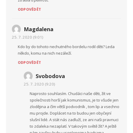
ODPOVĚDĚT
Magdalena
25. 7. 2020 (9:01)
Kdo by do tohoto nechutného bordelu rodil děti? Leda
někdo, komu na nich nezáleží.
ODPOVĚDĚT
Svobodova
25. 7. 2020 (9:20)
Naprosto souhlasím. Chudáci naše děti, žít ve
společnosti horší jak komunismus, je to všude jen
zlodějina a čím větší podvodník , tom lip a vsechno
mu projde. Doplácet na to budou jen obyčejní
slušní lidé. A stát nás zadluží, ze ani naši pravnuci
to zdaleka nezaplatí. V takovým světě žít? A ještě
nám zavřou hubu usoplenejma hadrama.