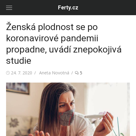
Skip
Ferty.cz
to
content
Ženská plodnost se po
koronavirové pandemii
propadne, uvádí znepokojivá
studie
Posted
Author
24. 7. 2020
Aneta Novotná
5
on