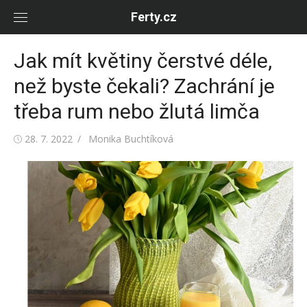
Skip
Ferty.cz
to
content
Jak mít květiny čerstvé déle,
než byste čekali? Zachrání je
třeba rum nebo žlutá limča
Posted
Author
28. 7. 2022
Monika Buchtíková
on