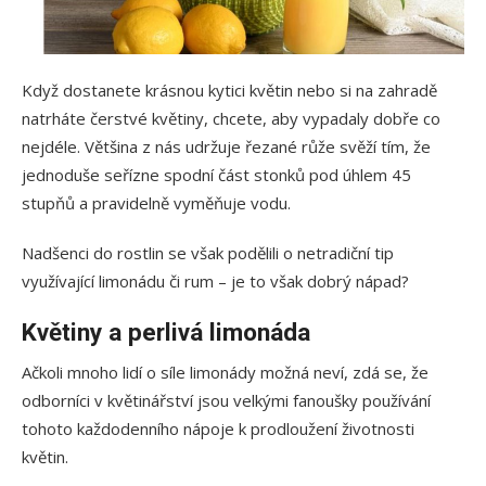
Když dostanete krásnou kytici květin nebo si na zahradě
natrháte čerstvé květiny, chcete, aby vypadaly dobře co
nejdéle. Většina z nás udržuje řezané růže svěží tím, že
jednoduše seřízne spodní část stonků pod úhlem 45
stupňů a pravidelně vyměňuje vodu.
Nadšenci do rostlin se však podělili o netradiční tip
využívající limonádu či rum – je to však dobrý nápad?
Květiny a perlivá limonáda
Ačkoli mnoho lidí o síle limonády možná neví, zdá se, že
odborníci v květinářství jsou velkými fanoušky používání
tohoto každodenního nápoje k prodloužení životnosti
květin.