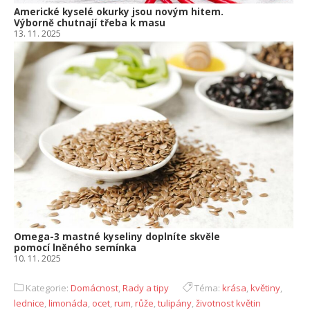
Americké kyselé okurky jsou novým hitem.
Výborně chutnají třeba k masu
13. 11. 2025
Omega-3 mastné kyseliny doplníte skvěle
pomocí lněného semínka
10. 11. 2025
Kategorie:
Domácnost
,
Rady a tipy
Téma:
krása
,
květiny
,
lednice
,
limonáda
,
ocet
,
rum
,
růže
,
tulipány
,
životnost květin