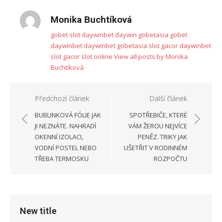
Monika Buchtíková
gobet slot
daywinbet
daywin
gobetasia
gobet
daywinbet
daywinbet
gobetasia
slot gacor
daywinbet
slot gacor
slot online
View all posts by Monika
Buchtíková
Navigace
Předchozí článek
Další článek
pro
BUBLINKOVÁ FÓLIE JAK
SPOTŘEBIČE, KTERÉ
příspěvek
JI NEZNÁTE. NAHRADÍ
VÁM ŽEROU NEJVÍCE
OKENNÍ IZOLACI,
PENĚZ. TRIKY JAK
VODNÍ POSTEL NEBO
UŠETŘIT V RODINNÉM
TŘEBA TERMOSKU
ROZPOČTU
New title