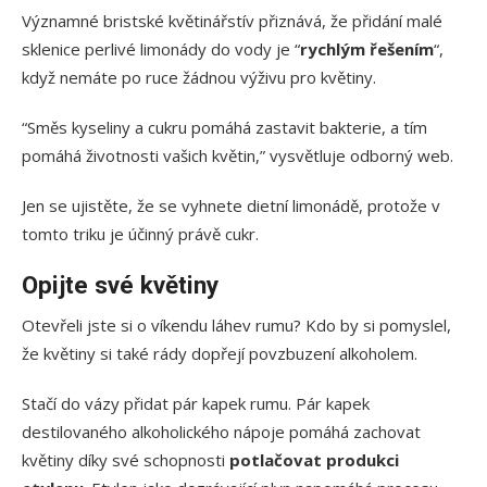
Významné bristské květinářstív přiznává, že přidání malé
sklenice perlivé limonády do vody je “
rychlým řešením
“,
když nemáte po ruce žádnou výživu pro květiny.
“Směs kyseliny a cukru pomáhá zastavit bakterie, a tím
pomáhá životnosti vašich květin,” vysvětluje odborný web.
Jen se ujistěte, že se vyhnete dietní limonádě, protože v
tomto triku je účinný právě cukr.
Opijte své květiny
Otevřeli jste si o víkendu láhev rumu? Kdo by si pomyslel,
že květiny si také rády dopřejí povzbuzení alkoholem.
Stačí do vázy přidat pár kapek rumu. Pár kapek
destilovaného alkoholického nápoje pomáhá zachovat
květiny díky své schopnosti
potlačovat produkci