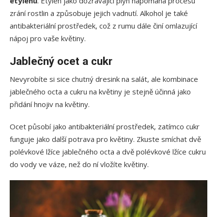
etylenu
. Etylen jako dozrávající plyn napomáhá procesu
zrání rostlin a způsobuje jejich vadnutí. Alkohol je také
antibakteriální prostředek, což z rumu dále činí omlazující
nápoj pro vaše květiny.
Jablečný ocet a cukr
Nevyrobíte si sice chutný dresink na salát, ale kombinace
jablečného octa a cukru na květiny je stejně účinná jako
přidání hnojiv na květiny.
Ocet působí jako antibakteriální prostředek, zatímco cukr
funguje jako další potrava pro květiny. Zkuste smíchat dvě
polévkové lžíce jablečného octa a dvě polévkové lžíce cukru
do vody ve váze, než do ní vložíte květiny.