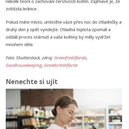
několik teorií o zachování čerstvosti květin. Zajímavé je, že
zvítězila lednice.
Pokud máte místo, umístěte váze přes noc do chladničky a
druhý den ji opět vyndejte. Chladná teplota zpomalí a
oddálí proces stárnutí a vaše květiny by měly vydržet
mnohem déle.
Foto: Shutterstock, zdroj:
Greenfreshflorals
,
Goodhousekeeping
,
Greatbritishflorist
Nenechte si ujít
Ja
př
24.
Am
Vý
13.
Om
po