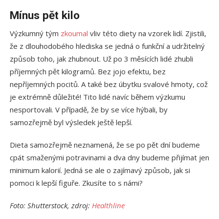
Mínus pět kilo
Výzkumný tým
zkoumal
vliv této diety na vzorek lidí. Zjistili,
že z dlouhodobého hlediska se jedná o funkční a udržitelný
způsob toho, jak zhubnout. Už po 3 měsících lidé zhubli
příjemných pět kilogramů. Bez jojo efektu, bez
nepříjemných pocitů. A také bez úbytku svalové hmoty, což
je extrémně důležité! Tito lidé navíc během výzkumu
nesportovali. V případě, že by se více hýbali, by
samozřejmě byl výsledek ještě lepší.
Dieta samozřejmě neznamená, že se po pět dní budeme
cpát smaženými potravinami a dva dny budeme přijímat jen
minimum kalorií. Jedná se ale o zajímavý způsob, jak si
pomoci k lepší figuře. Zkusíte to s námi?
Foto: Shutterstock, zdroj:
Healthline