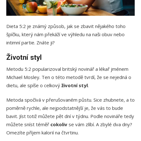
Dieta 5:2 je známý způsob, jak se zbavit nějakého toho
špíčku, který nám překáží ve výhledu na naši obuv nebo
intimní partie. Znáte ji?
Životní styl
Metodu 5:2 popularizoval britský novinář a lékař jménem
Michael Mosley. Ten o této metodě tvrdí, že se nejedná o
dietu, ale spíše o celkový
životní
styl
.
Metoda spočívá v přerušovaném půstu. Sice zhubnete, a to
poměrně rychle, ale nejpodstatnější je, že vás to bude
bavit. Jíst totiž můžete pět dní v týdnu. Podle novináře tedy
můžete sníst téměř
cokoliv
se vám zlíbí. A zbylé dva dny?
Omezíte příjem kalorií na čtvrtinu.