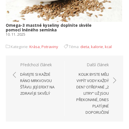
Omega-3 mastné kyseliny doplníte skvěle
pomocí lněného semínka
10. 11. 2025
Kategorie:
Krása
,
Potraviny
Téma:
dieta
,
kalorie
,
kcal
Navigace
Předchozí článek
Další článek
pro
DÁVEJTE SI KAŽDÉ
KOLIK BYSTE MĚLI
příspěvek
RÁNO MRKVOVOU
VYPÍT VODY KAŽDÝ
ŠŤÁVU. JEJÍ EFEKT NA
DEN? OTŘEPANÉ „2
ZDRAVÍ JE SKVĚLÝ
LITRY” UŽ JSOU
PŘEKONANÉ, DNES
PLATÍ JINÉ
DOPORUČENÍ