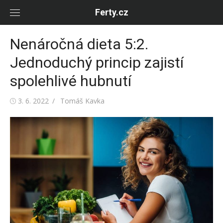
Skip
Ferty.cz
to
content
Nenáročná dieta 5:2.
Jednoduchý princip zajistí
spolehlivé hubnutí
Posted
Author
3. 6. 2022
Tomáš Kavka
on