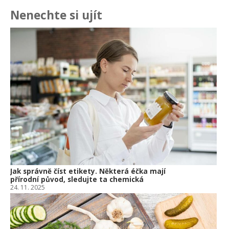
Nenechte si ujít
Ja
př
24.
Am
Vý
13.
Om
po
10.
Jak správně číst etikety. Některá éčka mají
přírodní původ, sledujte ta chemická
24. 11. 2025