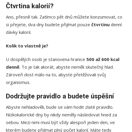
Čtvrtina kalorií?
Ano, přesně tak. Zatímco pět dnů můžete konzumovat, co
si přejete, dva dny budete přijímat pouze
čtvrtinu
denní
dávky kalorií.
Kolik to vlastně je?
U dospělých osob je stanovena hranice
500 až 600 kcal
denně
. To je tak akorát, abyste neměli skutečný hlad.
Zároveň dost málo na to, abyste přetěžovali svůj
organismus.
Dodržujte pravidlo a budete úspěšní
Abyste nehladověli, bude se vám hodit zlaté pravidlo.
Nízkokalorické dny by nikdy neměly následovat hned za
sebou. Mezi nimi musí být vždy alespoň jeden den, ve
kterém budete přijímat plný počet kalorií. Máte tedy