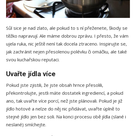
Sůl sice je nad zlato, ale pokud to s ní přeženete, škody se
těžko napravují. Ale máme dobrou zprávu. I přesto, že vám
ujela ruka, nic ještě není tak docela ztraceno. Inspirujte se,
jak zachránit nejen přesolenou polévku či omáčku, ale také
svou kuchařskou reputaci.
Uvařte jídla více
Pokud jste zjistili, že jste obsah hrnce přesolili,
překontrolujte, jestli máte dostatek ingrediencí, a pokud
ano, tak uvařte více porcí, než jste plánovali. Pokud je již
jídlo hotové a nelze do něj nic přidávat, uvařte úplně to
stejné jídlo jen bez soli. Na konci procesu obě jídla (slané i
neslané) smíchejte.