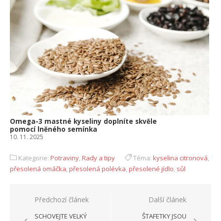
Omega-3 mastné kyseliny doplníte skvěle
pomocí lněného semínka
10. 11. 2025
Kategorie:
Potraviny
,
Rady a tipy
Téma:
kyselina citronová
,
přesolená omáčka
,
přesolená polévka
,
přesolené jídlo
,
sůl
Navigace
Předchozí článek
Další článek
pro
SCHOVEJTE VELKÝ
ŠTAFETKY JSOU