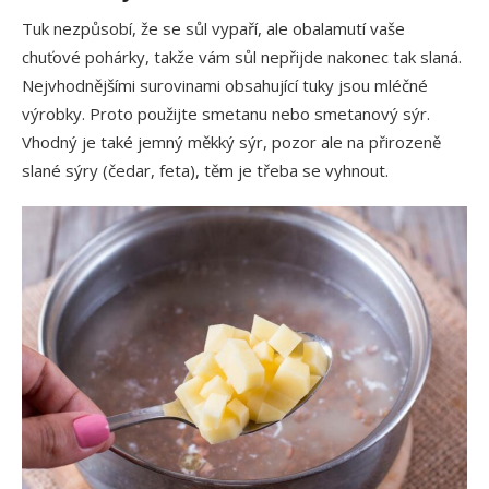
Tuk nezpůsobí, že se sůl vypaří, ale obalamutí vaše
chuťové pohárky, takže vám sůl nepřijde nakonec tak slaná.
Nejvhodnějšími surovinami obsahující tuky jsou mléčné
výrobky. Proto použijte smetanu nebo smetanový sýr.
Vhodný je také jemný měkký sýr, pozor ale na přirozeně
slané sýry (čedar, feta), těm je třeba se vyhnout.