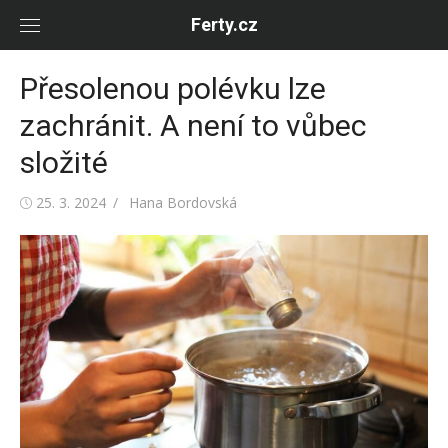
Skip
Ferty.cz
to
content
Přesolenou polévku lze
zachránit. A není to vůbec
složité
Posted
Author
25. 3. 2024
Hana Bordovská
on