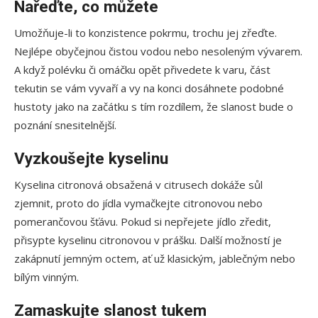
Nařeďte, co můžete
Umožňuje-li to konzistence pokrmu, trochu jej zřeďte.
Nejlépe obyčejnou čistou vodou nebo nesoleným vývarem.
A když polévku či omáčku opět přivedete k varu, část
tekutin se vám vyvaří a vy na konci dosáhnete podobné
hustoty jako na začátku s tím rozdílem, že slanost bude o
poznání snesitelnější.
Vyzkoušejte kyselinu
Kyselina citronová obsažená v citrusech dokáže sůl
zjemnit, proto do jídla vymačkejte citronovou nebo
pomerančovou šťávu. Pokud si nepřejete jídlo zředit,
přisypte kyselinu citronovou v prášku. Další možností je
zakápnutí jemným octem, ať už klasickým, jablečným nebo
bílým vinným.
Zamaskujte slanost tukem