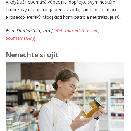
A když už nepomáhá vůbec nic, dopřejte svým hostům
bublinkový nápoj jako je perlivá voda, šampaňské nebo
Prosecco. Perlivý nápoj čistí horní patro a neutralizuje sůl.
Foto: Shutterstock, zdroj:
Webstaurantstore.com
,
SouthernLiving
Nenechte si ujít
Ja
př
24.
Am
Vý
13.
Om
po
10.