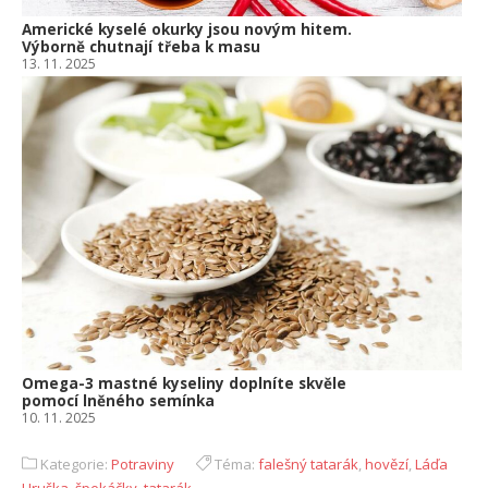
Americké kyselé okurky jsou novým hitem.
Výborně chutnají třeba k masu
13. 11. 2025
Omega-3 mastné kyseliny doplníte skvěle
pomocí lněného semínka
10. 11. 2025
Kategorie:
Potraviny
Téma:
falešný tatarák
,
hovězí
,
Láďa
Hruška
,
špekáčky
,
tatarák