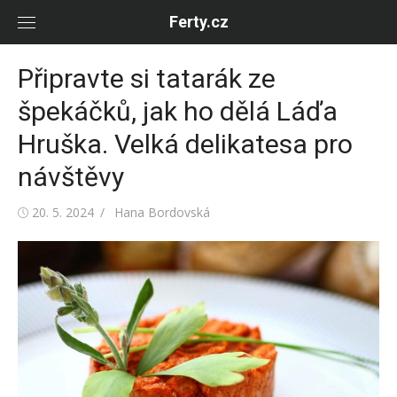
Skip
Ferty.cz
to
content
Připravte si tatarák ze
špekáčků, jak ho dělá Láďa
Hruška. Velká delikatesa pro
návštěvy
Posted
Author
20. 5. 2024
Hana Bordovská
on