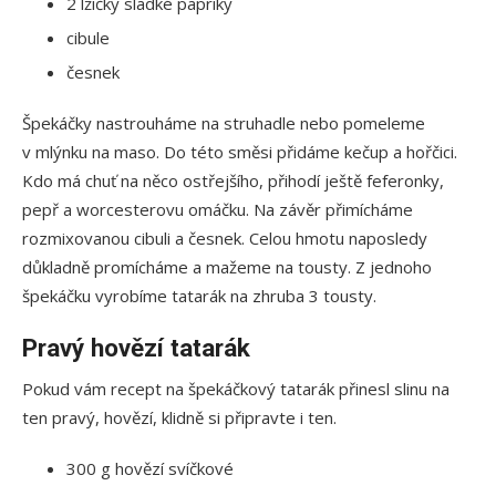
2 lžičky sladké papriky
cibule
česnek
Špekáčky nastrouháme na struhadle nebo pomeleme
v mlýnku na maso. Do této směsi přidáme kečup a hořčici.
Kdo má chuť na něco ostřejšího, přihodí ještě feferonky,
pepř a worcesterovu omáčku. Na závěr přimícháme
rozmixovanou cibuli a česnek. Celou hmotu naposledy
důkladně promícháme a mažeme na tousty. Z jednoho
špekáčku vyrobíme tatarák na zhruba 3 tousty.
Pravý hovězí tatarák
Pokud vám recept na špekáčkový tatarák přinesl slinu na
ten pravý, hovězí, klidně si připravte i ten.
300 g hovězí svíčkové