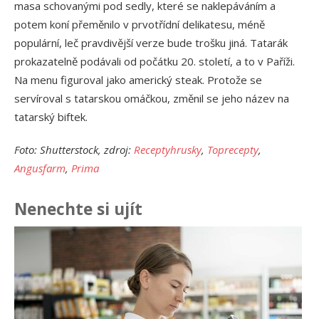
masa schovanými pod sedly, které se naklepáváním a
potem koní přeměnilo v prvotřídní delikatesu, méně
populární, leč pravdivější verze bude trošku jiná. Tatarák
prokazatelně podávali od počátku 20. století, a to v Paříži.
Na menu figuroval jako americký steak. Protože se
servíroval s tatarskou omáčkou, změnil se jeho název na
tatarský biftek.
Foto: Shutterstock, zdroj:
Receptyhrusky
,
Toprecepty
,
Angusfarm
,
Prima
Nenechte si ujít
Ja
př
24.
Am
Vý
13.
Om
po