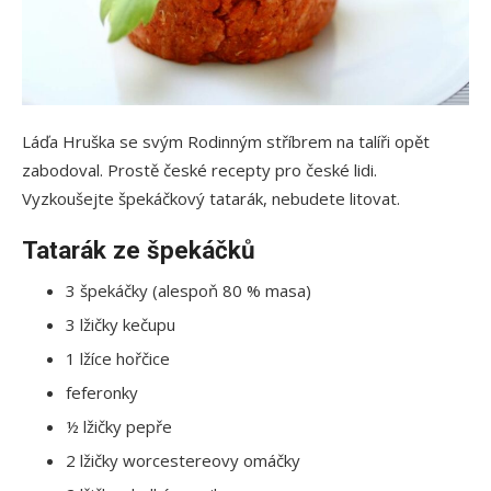
Láďa Hruška se svým Rodinným stříbrem na talíři opět
zabodoval. Prostě české recepty pro české lidi.
Vyzkoušejte špekáčkový tatarák, nebudete litovat.
Tatarák ze špekáčků
3 špekáčky (alespoň 80 % masa)
3 lžičky kečupu
1 lžíce hořčice
feferonky
½ lžičky pepře
2 lžičky worcestereovy omáčky