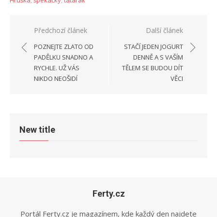
Navigace
Předchozí článek
Další článek
pro
POZNEJTE ZLATO OD
STAČÍ JEDEN JOGURT
příspěvek
PADĚLKU SNADNO A
DENNĚ A S VAŠÍM
RYCHLE. UŽ VÁS
TĚLEM SE BUDOU DÍT
NIKDO NEOŠIDÍ
VĚCI
New title
Ferty.cz
Portál Ferty.cz je magazínem, kde každý den najdete