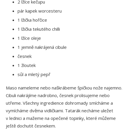
2 lžíce kečupu
pár kapek worcesteru
1 lžička hořčice
1 lžička tekutého chilli
1 lžíce oleje
1 jemně nakrájená cibule
česnek
1 žloutek
sůl a mletý pepř
Maso nameleme nebo naškrábeme špičkou nože najemno.
Cibuli nakrájíme nadrobno, česnek prolisujeme nebo
utřeme. Všechny ingredience dohromady smícháme a
vymícháme dvěma vidličkami. Tatarák necháme uležet
v lednici a mažeme na opečené topinky, které můžeme
ještě dochutit česnekem.