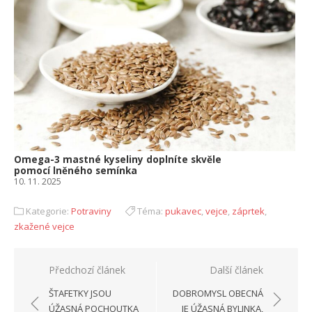
Omega-3 mastné kyseliny doplníte skvěle
pomocí lněného semínka
10. 11. 2025
Kategorie:
Potraviny
Téma:
pukavec
,
vejce
,
záprtek
,
zkažené vejce
Navigace
Předchozí článek
Další článek
pro
ŠTAFETKY JSOU
DOBROMYSL OBECNÁ
příspěvek
ÚŽASNÁ POCHOUTKA
JE ÚŽASNÁ BYLINKA,