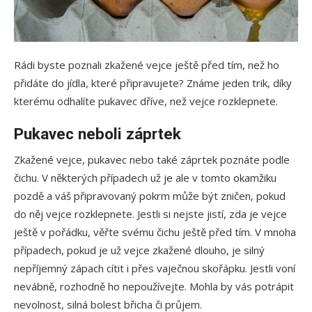
Rádi byste poznali zkažené vejce ještě před tím, než ho
přidáte do jídla, které připravujete? Známe jeden trik, díky
kterému odhalíte pukavec dříve, než vejce rozklepnete.
Pukavec neboli záprtek
Zkažené vejce, pukavec nebo také záprtek poznáte podle
čichu. V některých případech už je ale v tomto okamžiku
pozdě a váš připravovaný pokrm může být zničen, pokud
do něj vejce rozklepnete. Jestli si nejste jistí, zda je vejce
ještě v pořádku, věřte svému čichu ještě před tím. V mnoha
případech, pokud je už vejce zkažené dlouho, je silný
nepříjemný zápach cítit i přes vaječnou skořápku. Jestli voní
nevábně, rozhodně ho nepoužívejte. Mohla by vás potrápit
nevolnost, silná bolest břicha či průjem.