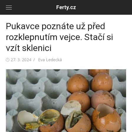
Skip
Ferty.cz
to
content
Pukavce poznáte už před
rozklepnutím vejce. Stačí si
vzít sklenici
Posted
Author
27. 3. 2024
Eva Ledecká
on