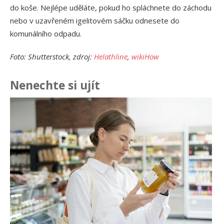
do koše. Nejlépe uděláte, pokud ho spláchnete do záchodu
nebo v uzavřeném igelitovém sáčku odnesete do
komunálního odpadu.
Foto: Shutterstock, zdroj:
Helathline
,
wikiHow
Nenechte si ujít
Ja
př
24.
Am
Vý
13.
Om
po
10.