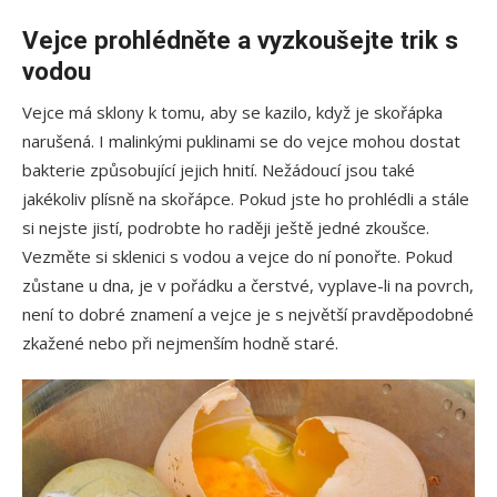
Vejce prohlédněte a vyzkoušejte trik s
vodou
Vejce má sklony k tomu, aby se kazilo, když je skořápka
narušená. I malinkými puklinami se do vejce mohou dostat
bakterie způsobující jejich hnití. Nežádoucí jsou také
jakékoliv plísně na skořápce. Pokud jste ho prohlédli a stále
si nejste jistí, podrobte ho raději ještě jedné zkoušce.
Vezměte si sklenici s vodou a vejce do ní ponořte. Pokud
zůstane u dna, je v pořádku a čerstvé, vyplave-li na povrch,
není to dobré znamení a vejce je s největší pravděpodobné
zkažené nebo při nejmenším hodně staré.