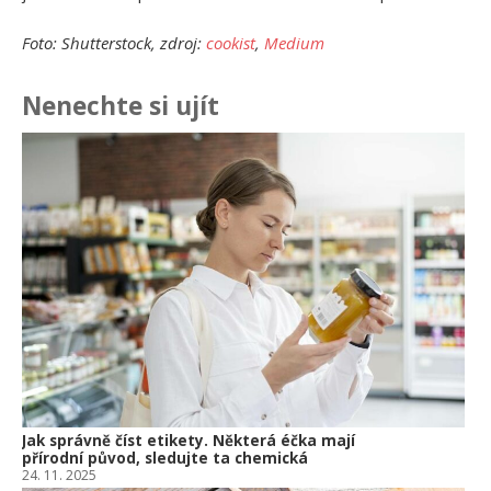
Foto: Shutterstock, zdroj:
cookist
,
Medium
Nenechte si ujít
Ja
př
24.
Am
Vý
13.
Om
po
10.
Jak správně číst etikety. Některá éčka mají
přírodní původ, sledujte ta chemická
24. 11. 2025