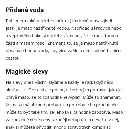
Přidaná voda
Pohledem také můžete u některých druhů masa zjistit,
jestli je maso nastříknuté vodou. Například u krkovice nebo
u vepřového boku si můžete všimnout, že je mezi tučnou
částí a masem rosol. Znamená to, že je maso nastříknuté,
obsahuje hodně vody, aby více vážilo a není solené tradiční
cestou.
Magické slevy
Na slevy dnes všichni slyšíme a každý je rád, když něco
uloví v akci. Dejte si ale pozor, u čerstvých potravin, jako je
právě maso, se to rozhodně nevyplatí. Může to znamenat,
že masa má obchod přebytek a potřebuje ho prodat. Ale
může to být také tím, že jeho kvalita hodně zaostává. Maso
za kouzelně nízké ceny si raději nekupujte a nevařte z něj,
jinak si můžete přivodit mnoho zdravotních komplikací.