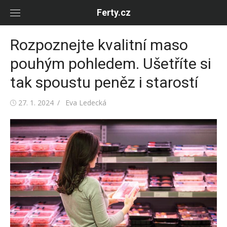
Skip
Ferty.cz
to
content
Rozpoznejte kvalitní maso
pouhým pohledem. Ušetříte si
tak spoustu peněz i starostí
Posted
Author
27. 1. 2024
Eva Ledecká
on