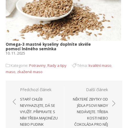
Omega-3 mastné kyseliny doplníte skvěle
pomocí lněného semínka
10. 11. 2025
Kategorie:
Potraviny
,
Rady a tipy
Téma:
kvalitní maso
,
maso
,
zkažené maso
Navigace
Předchozí článek
Další článek
pro
STARÝ CHLÉB
NĚKTERÉ ZBYTKY OD
příspěvek
NEVYHAZUJTE, DÁ SE
JÍDLA PSOVI NIKDY
VYUŽÍT. PŘIPRAVTE S
NEDÁVEJTE. TŘEBA
NÍM TŘEBA MAJONÉZU
KOSTI NEBO
NEBO PUDINK
ČOKOLÁDA PRO NĚJ