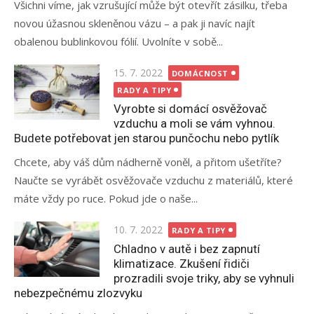
Všichni víme, jak vzrušující může být otevřít zásilku, třeba
novou úžasnou skleněnou vázu – a pak ji navíc najít
obalenou bublinkovou fólií. Uvolníte v sobě...
Posted
15. 7. 2022
DOMÁCNOST
on
RADY A TIPY
Vyrobte si domácí osvěžovač
vzduchu a moli se vám vyhnou.
Budete potřebovat jen starou punčochu nebo pytlík
Chcete, aby váš dům nádherně voněl, a přitom ušetříte?
Naučte se vyrábět osvěžovače vzduchu z materiálů, které
máte vždy po ruce. Pokud jde o naše...
Posted
10. 7. 2022
RADY A TIPY
on
Chladno v autě i bez zapnutí
klimatizace. Zkušení řidiči
prozradili svoje triky, aby se vyhnuli
nebezpečnému zlozvyku