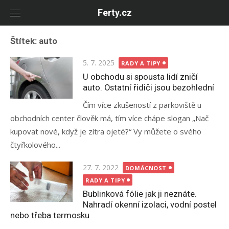
Skip
Ferty.cz
to
content
Štítek:
auto
Posted
5. 7. 2025
RADY A TIPY
on
U obchodu si spousta lidí zničí
auto. Ostatní řidiči jsou bezohlední
Čím více zkušeností z parkoviště u
obchodních center člověk má, tím více chápe slogan „Nač
kupovat nové, když je zítra ojeté?“ Vy můžete o svého
čtyřkolového...
Posted
27. 7. 2022
DOMÁCNOST
on
RADY A TIPY
Bublinková fólie jak ji neznáte.
Nahradí okenní izolaci, vodní postel
nebo třeba termosku