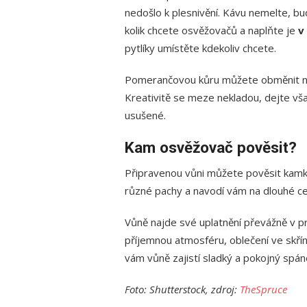
nedošlo k plesnivění. Kávu nemelte, bude
kolik chcete osvěžovačů a naplňte je
v 
pytlíky umístěte kdekoliv chcete.
Pomerančovou kůru můžete obměnit např
Kreativitě se meze nekladou, dejte vš
usušené.
Kam osvěžovač pověsit?
Připravenou vůni můžete pověsit kamkoli
různé pachy a navodí vám na dlouhé c
Vůně najde své uplatnění převážně v p
příjemnou atmosféru, oblečení ve skřín
vám vůně zajistí sladký a pokojný spán
Foto: Shutterstock, zdroj:
TheSpruce