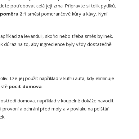
te potřebovat celá její zrna. Připravte si tolik pytlíků,
poměru 2:1
směsí pomerančové kůry a kávy. Nyní
íklad za levanduli, skořici nebo třeba směs bylinek.
ak důraz na to, aby ingredience byly vždy dostatečně
v. Lze jej použít například v kufru auta, kdy eliminuje
estě
pocit domova
.
rostředí domova, například v koupelně dokáže navodit
i provoní a ochrání před moly a v povlaku na polštář
ek.