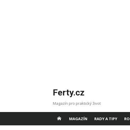
Skip
Ferty.cz
to
content
Magazín pro praktický život
MAGAZÍN
RADY A TIPY
RO