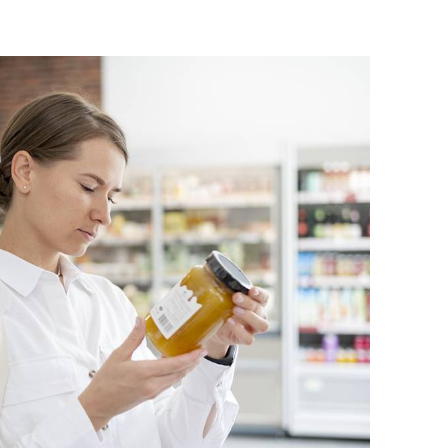
Jak správn
chemická
24. 11. 2025
Americké 
masu
13. 11. 2025
Omega-3 m
10. 11. 2025