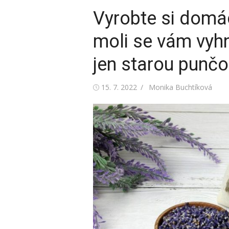
Vyrobte si domá
moli se vám vyh
jen starou punčo
Posted
Author
15. 7. 2022
Monika Buchtíková
on