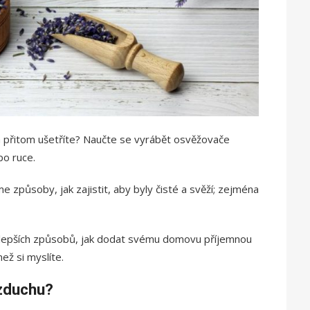
a přitom ušetříte? Naučte se vyrábět osvěžovače
po ruce.
způsoby, jak zajistit, aby byly čisté a svěží; zejména
jlepších způsobů, jak dodat svému domovu příjemnou
než si myslíte.
zduchu?