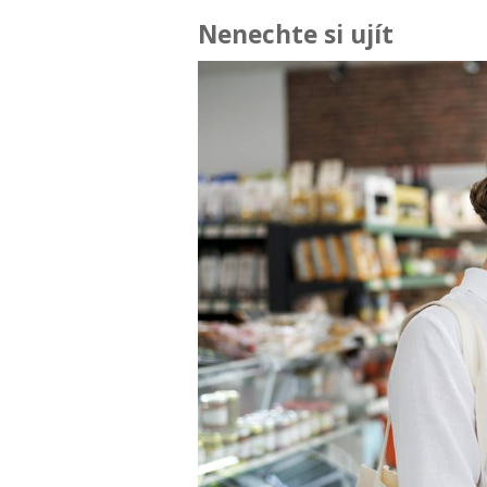
Nenechte si ujít
jte ta
ba k
nka