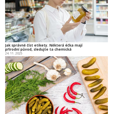
Om
po
10.
Jak správně číst etikety. Některá éčka mají
přírodní původ, sledujte ta chemická
24. 11. 2025