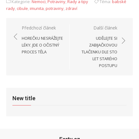
Kategorie:
Nemoci
,
Potraviny
,
Rady a tipy
Téma:
babské
rady
,
cibule
,
imunita
,
potraviny
,
zdraví
Navigace
Předchozí článek
Další článek
pro
HOREČKU NESRÁŽEJTE
UDĚLEJTE SI
příspěvek
LÉKY. JDE O OČISTNÝ
ZABIJAČKOVOU
PROCES TĚLA
TLAČENKU DLE STO
LET STARÉHO
POSTUPU
New title