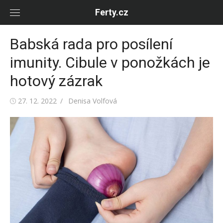
Skip
Ferty.cz
to
content
Babská rada pro posílení
imunity. Cibule v ponožkách je
hotový zázrak
Posted
Author
27. 12. 2022
Denisa Volfová
on