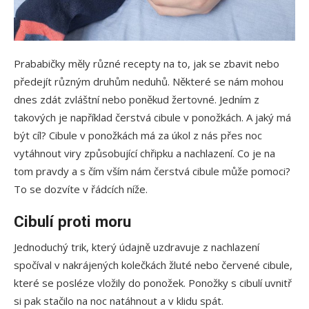
Prababičky měly různé recepty na to, jak se zbavit nebo
předejít různým druhům neduhů. Některé se nám mohou
dnes zdát zvláštní nebo poněkud žertovné. Jedním z
takových je například čerstvá cibule v ponožkách. A jaký má
být cíl? Cibule v ponožkách má za úkol z nás přes noc
vytáhnout viry způsobující chřipku a nachlazení. Co je na
tom pravdy a s čím vším nám čerstvá cibule může pomoci?
To se dozvíte v řádcích níže.
Cibulí proti moru
Jednoduchý trik, který údajně uzdravuje z nachlazení
spočíval v nakrájených kolečkách žluté nebo červené cibule,
které se posléze vložily do ponožek. Ponožky s cibulí uvnitř
si pak stačilo na noc natáhnout a v klidu spát.