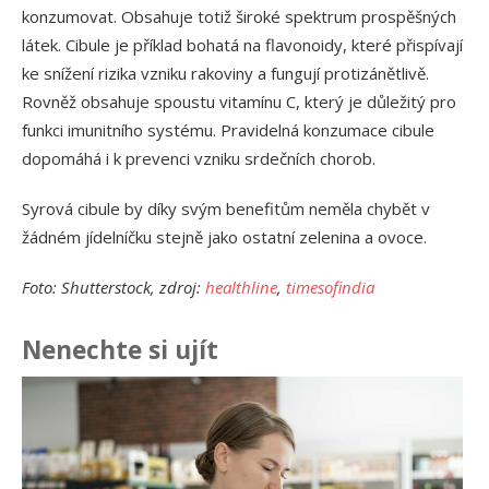
konzumovat. Obsahuje totiž široké spektrum prospěšných
látek. Cibule je příklad bohatá na flavonoidy, které přispívají
ke snížení rizika vzniku rakoviny a fungují protizánětlivě.
Rovněž obsahuje spoustu vitamínu C, který je důležitý pro
funkci imunitního systému. Pravidelná konzumace cibule
dopomáhá i k prevenci vzniku srdečních chorob.
Syrová cibule by díky svým benefitům neměla chybět v
žádném jídelníčku stejně jako ostatní zelenina a ovoce.
Foto: Shutterstock, zdroj:
healthline
,
timesofindia
Nenechte si ujít
Ja
př
24.
Am
Vý
13.