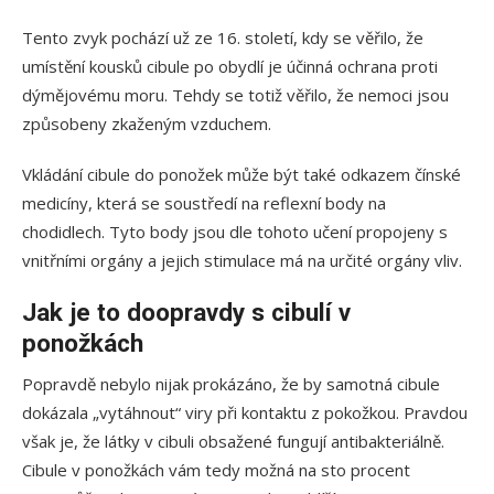
Tento zvyk pochází už ze 16. století, kdy se věřilo, že
umístění kousků cibule po obydlí je účinná ochrana proti
dýmějovému moru. Tehdy se totiž věřilo, že nemoci jsou
způsobeny zkaženým vzduchem.
Vkládání cibule do ponožek může být také odkazem čínské
medicíny, která se soustředí na reflexní body na
chodidlech. Tyto body jsou dle tohoto učení propojeny s
vnitřními orgány a jejich stimulace má na určité orgány vliv.
Jak je to doopravdy s cibulí v
ponožkách
Popravdě nebylo nijak prokázáno, že by samotná cibule
dokázala „vytáhnout“ viry při kontaktu z pokožkou. Pravdou
však je, že látky v cibuli obsažené fungují antibakteriálně.
Cibule v ponožkách vám tedy možná na sto procent