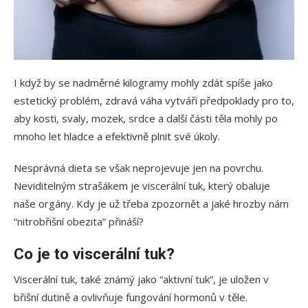
I když by se nadměrné kilogramy mohly zdát spíše jako
estetický problém, zdravá váha vytváří předpoklady pro to,
aby kosti, svaly, mozek, srdce a další části těla mohly po
mnoho let hladce a efektivně plnit své úkoly.
Nesprávná dieta se však neprojevuje jen na povrchu.
Neviditelným strašákem je viscerální tuk, který obaluje
naše orgány. Kdy je už třeba zpozornět a jaké hrozby nám
“nitrobřišní obezita” přináší?
Co je to viscerální tuk?
Viscerální tuk, také známý jako “aktivní tuk”, je uložen v
břišní dutině a ovlivňuje fungování hormonů v těle.