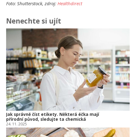
Foto: Shutterstock, zdroj:
Healthdirect
Nenechte si ujít
Ja
př
24.
Am
Vý
13.
Om
po
10.
Jak správně číst etikety. Některá éčka mají
přírodní původ, sledujte ta chemická
24. 11. 2025