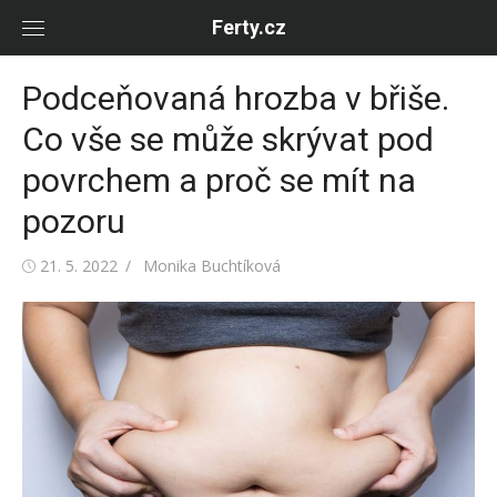
Skip
Ferty.cz
to
content
Podceňovaná hrozba v břiše.
Co vše se může skrývat pod
povrchem a proč se mít na
pozoru
Posted
Author
21. 5. 2022
Monika Buchtíková
on