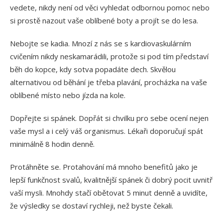
vedete, nikdy není od věci vyhledat odbornou pomoc nebo
si prostě nazout vaše oblíbené boty a projít se do lesa.
Nebojte se kadia. Mnozí z nás se s kardiovaskulárním
cvičením nikdy neskamarádili, protože si pod tím představí
běh do kopce, kdy sotva popadáte dech. Skvělou
alternativou od běhání je třeba plavání, procházka na vaše
oblíbené místo nebo jízda na kole.
Dopřejte si spánek. Dopřát si chvilku pro sebe ocení nejen
vaše mysl a i celý váš organismus. Lékaři doporučují spát
minimálně 8 hodin denně.
Protáhněte se.
Protahování má mnoho benefitů jako je
lepší funkčnost svalů, kvalitnější spánek či dobrý pocit uvnitř
vaší mysli. Mnohdy stačí obětovat 5 minut denně a uvidíte,
že výsledky se dostaví rychleji, než byste čekali.