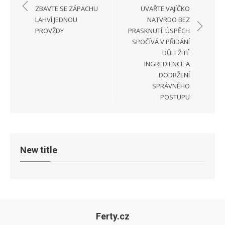
pro
ZBAVTE SE ZÁPACHU
UVAŘTE VAJÍČKO
příspěvek
LAHVÍ JEDNOU
NATVRDO BEZ
PROVŽDY
PRASKNUTÍ. ÚSPĚCH
SPOČÍVÁ V PŘIDÁNÍ
DŮLEŽITÉ
INGREDIENCE A
DODRŽENÍ
SPRÁVNÉHO
POSTUPU
New title
Ferty.cz