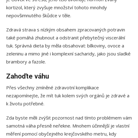
kortizol, který zvyšuje množství tohoto mnohdy
nepovšimnutého škůdce v těle.
Zdravá strava s nízkým obsahem zpracovaných potravin
také pomáhá zhubnout a odstranit přebytečný viscerální
tuk. Správná dieta by měla obsahovat: bílkoviny, ovoce a
zeleninu a mimo jiné i komplexní sacharidy, jako jsou sladké
brambory a fazole.
Zahoďte váhu
Přes všechny zmíněné zdravotní komplikace
nezapomínejte, že mít tuk kolem svých orgánů je zdravé a
k životu potřebné.
Zda byste měli zvýšit pozornost nad tímto problémem vám
samotná váha přesně neřekne. Mnohem účinnější je vlastní
měření pomocí obyčejného krejčovského metru, kdy