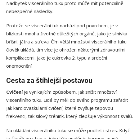
Nadbytek viscerálního tuku proto může mít potenciálně
nebezpečné následky.
Protože se viscerální tuk nachází pod povrchem, je v
blízkosti mnoha životně důležitých orgánů, jako je slinivka
břišní, játra a střeva. Čím větší množství viscerálního tuku
člověk ukládá, tím více je ohrožen některými zdravotními
komplikacemi, jako je cukrovka 2. typu a srdeční
onemocnění.
Cesta za štíhlejší postavou
Cvičení
je vynikajícím způsobem, jak snížit množství
viscerálního tuku. Lidé by měli do svého programu zařadit
jak kardiovaskulární cvičení, které zvyšuje tepovou
frekvenci, tak silový trénink, který zlepšuje výkonnost svalů.
Na ukládání viscerálního tuku se může podílet i stres. Když
je člověk ve stresu, jeho tělo uvolňuje hormon zvaný