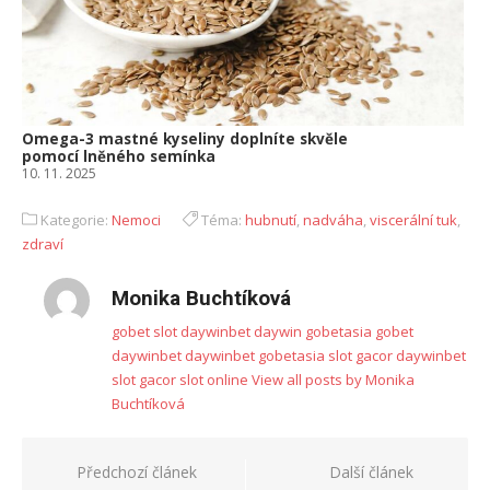
Omega-3 mastné kyseliny doplníte skvěle
pomocí lněného semínka
10. 11. 2025
Kategorie:
Nemoci
Téma:
hubnutí
,
nadváha
,
viscerální tuk
,
zdraví
Monika Buchtíková
gobet slot
daywinbet
daywin
gobetasia
gobet
daywinbet
daywinbet
gobetasia
slot gacor
daywinbet
slot gacor
slot online
View all posts by Monika
Buchtíková
Navigace
Předchozí článek
Další článek