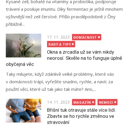
Kysané zelí, bohaté na vitamíny a probiotika, podporuje
trávení a posiluje imunitu. Díky fermentaci je ještě mnohem
výživnější než zelí čerstvé. Přišlo pravděpodobně z Číny
přibližně...
Posted
17. 11. 2023
DOMÁCNOST
on
RADY A TIPY
Okna a zrcadla už se vám nikdy
neorosí. Skvěle na to funguje úplně
obyčejná věc
Taky milujete, když zdánlivě velké problémy, které vás
v domácnosti trápí, vyřešíte snadno, rychle, a navíc za
použití věcí, které už tak jako tak máte? Ano,...
Posted
14. 11. 2023
MAGAZÍN
NEMOCI
on
Břišní tuk otravuje stále více lidí.
Zbavte se ho rychle změnou ve
stravování