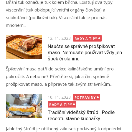
Břišní tuk označuje tuk kolem břicha. Existují dva typy:
viscerální (tuk obklopující vnitřní orgány člověka) a
subkutánní (podkožní tuk). Viscerální tuk je pro nás
mnohem...
Posted
12. 11. 2023
RADY A TIPY
on
Naučte se správně prošpikovat
maso. Nemusíte používat vždy jen
špek či slaninu
Špikování masa patří do sekce kulinářského umění pro
pokročilé. A nebo ne? Přečtěte si, jak a čím správně
prošpikovat maso, a připravte tak svým strávníkům...
Posted
10. 11. 2023
POTRAVINY
on
RADY A TIPY
Tradiční vídeňský štrúdl. Podle
receptu slavné kuchařky
Jablečný štrúdl je oblíbený zákusek podávaný k odpolední