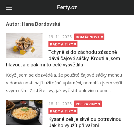
Skip
Ferty.cz
to
content
Autor:
Hana Bordovská
Posted
19. 11. 2023
DOMÁCNOST
on
RADY A TIPY
Tchyně si do záchodu zásadně
dává čajové sáčky. Kroutila jsem
hlavou, ale pak mi to celé vysvětlila
Když jsem se dozvěděla, že použité čajové sáčky mohou
v domácnosti najít užitečné uplatnění, nemohla jsem věřit
svým uším. Zjistěte i vy, jak vyčistit polovinu domu...
Posted
18. 11. 2023
POTRAVINY
on
RADY A TIPY
Kysané zelí je skvělou potravinou.
Jak ho využít při vaření