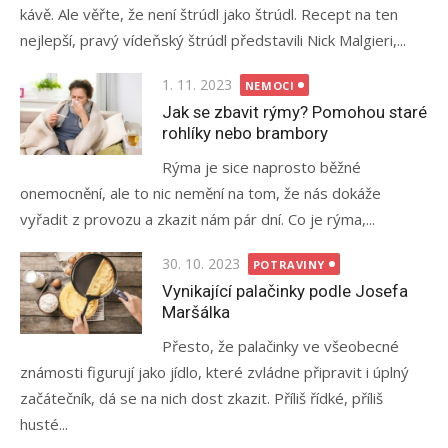
kávě. Ale věřte, že není štrúdl jako štrúdl. Recept na ten
nejlepší, pravý vídeňský štrúdl představili Nick Malgieri,...
Posted
1. 11. 2023
NEMOCI
on
Jak se zbavit rýmy? Pomohou staré
rohlíky nebo brambory
Rýma je sice naprosto běžné
onemocnění, ale to nic nemění na tom, že nás dokáže
vyřadit z provozu a zkazit nám pár dní. Co je rýma,...
Posted
30. 10. 2023
POTRAVINY
on
Vynikající palačinky podle Josefa
Maršálka
Přesto, že palačinky ve všeobecné
známosti figurují jako jídlo, které zvládne připravit i úplný
začátečník, dá se na nich dost zkazit. Příliš řídké, příliš
husté...