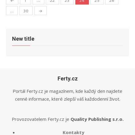
←
1
…
22
23
24
25
26
příspěvků
…
30
→
New title
Ferty.cz
Portál Ferty.cz je magazínem, kde každý den najdete
cenné informace, které zlepší váš každodenní život.
Provozovatelem Ferty.cz je
Quality Publishing s.r.o.
Kontakty