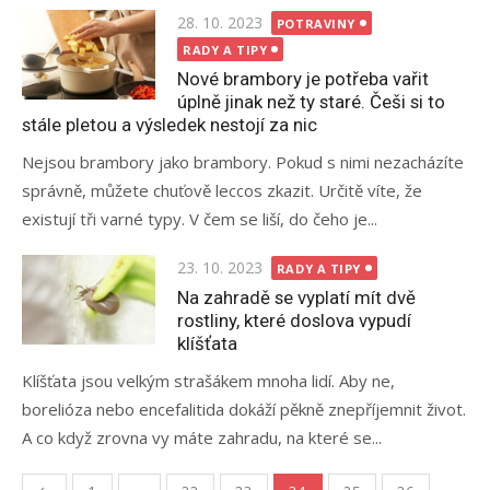
Posted
28. 10. 2023
POTRAVINY
on
RADY A TIPY
Nové brambory je potřeba vařit
úplně jinak než ty staré. Češi si to
stále pletou a výsledek nestojí za nic
Nejsou brambory jako brambory. Pokud s nimi nezacházíte
správně, můžete chuťově leccos zkazit. Určitě víte, že
existují tři varné typy. V čem se liší, do čeho je...
Posted
23. 10. 2023
RADY A TIPY
on
Na zahradě se vyplatí mít dvě
rostliny, které doslova vypudí
klíšťata
Klíšťata jsou velkým strašákem mnoha lidí. Aby ne,
borelióza nebo encefalitida dokáží pěkně znepříjemnit život.
A co když zrovna vy máte zahradu, na které se...
Stránkování